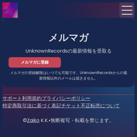
Home
ニュース
メルマガ
メルマガ
UnknownRecordsの最新情報を受取る
メルマガに登録
メルマガの登録解除はいつでも可能です。UnknownRecordsからの最
新情報以外のメールは届きません。
サポート
利用規約
プライバシーポリシー
特定商取引法に基づく表記
チケット不正転売について
©
Zaiko
K.K.
•
無断複写・転載を禁じます。